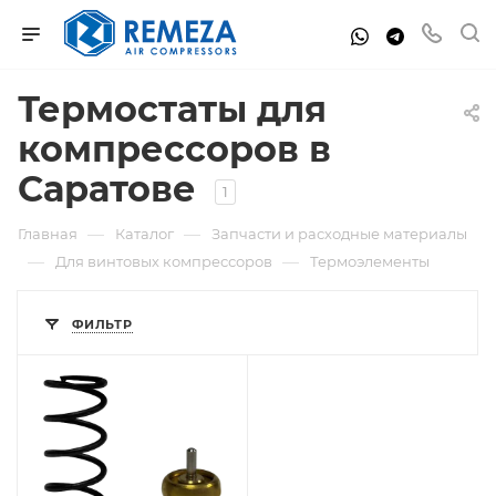
Термостаты для
компрессоров в
Саратове
1
—
—
Главная
Каталог
Запчасти и расходные материалы
—
—
Для винтовых компрессоров
Термоэлементы
ФИЛЬТР