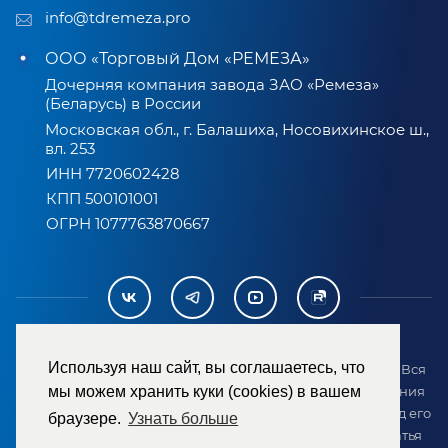
info@tdremeza.pro
ООО «Торговый Дом «РЕМЕЗА»
Дочерняя компания завода ЗАО «Ремеза»
(Беларусь) в России
Московская обл., г. Балашиха, Носовихинское ш.,
вл. 253
ИНН 7720602428
КПП 500101001
ОГРН 1077763870667
Используя наш сайт, вы соглашаетесь, что
2007-2026 © ООО «ТД «РЕМЕЗА». Все права защищены. Вся
информация на сайте размещена в целях предоставления
мы можем хранить куки (cookies) в вашем
возможности покупателю ознакомиться с товаром перед его
браузере.
Узнать больше
приобретением и не является публичной офертой (статья