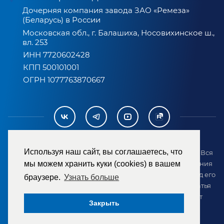
Дочерняя компания завода ЗАО «Ремеза»
(Беларусь) в России
Московская обл., г. Балашиха, Носовихинское ш.,
вл. 253
ИНН 7720602428
КПП 500101001
ОГРН 1077763870667
Используя наш сайт, вы соглашаетесь, что
2007-2026 © ООО «ТД «РЕМЕЗА». Все права защищены. Вся
информация на сайте размещена в целях предоставления
мы можем хранить куки (cookies) в вашем
возможности покупателю ознакомиться с товаром перед его
браузере.
Узнать больше
приобретением и не является публичной офертой (статья
437 ГК РФ). Внешний вид товара может отличаться от
Закрыть
представленного на сайте.