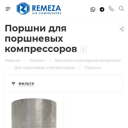
Поршни для
поршневых
компрессоров
1
—
—
Главная
Каталог
Запчасти и расходные материалы
—
—
Для поршневых компрессоров
Поршни
ФИЛЬТР