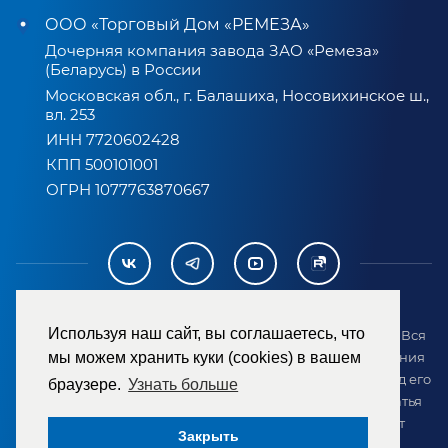
ООО «Торговый Дом «РЕМЕЗА»
Дочерняя компания завода ЗАО «Ремеза»
(Беларусь) в России
Московская обл., г. Балашиха, Носовихинское ш.,
вл. 253
ИНН 7720602428
КПП 500101001
ОГРН 1077763870667
Используя наш сайт, вы соглашаетесь, что
2007-2026 © ООО «ТД «РЕМЕЗА». Все права защищены. Вся
информация на сайте размещена в целях предоставления
мы можем хранить куки (cookies) в вашем
возможности покупателю ознакомиться с товаром перед его
браузере.
Узнать больше
приобретением и не является публичной офертой (статья
437 ГК РФ). Внешний вид товара может отличаться от
Закрыть
представленного на сайте.