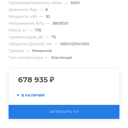
Производительность, л/мин
—
5200
Давление, бар
—
8
Мощность, кВт
—
30
Напряжение, В/Гц
—
380/50/3
Масса, кг
—
735
Уровень шума, дБ
—
75
Габариты (ДхШхВ), мм
—
1260х1200х1500
Привод
—
Ременной
Тип компрессора
—
Масляный
678 935
₽
В НАЛИЧИИ
ЗАПРОСИТЬ КП