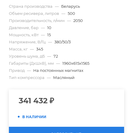
Страна производства
—
Беларусь
Объем ресивера, литров
—
500
Производительность, л/мин
—
2050
Давление, бар
—
10
Мощность, кВт
—
15
Напряжение, В/Гц
—
380/50/3
Масса, кг
—
345
Уровень шума, дБ
—
72
Габариты (ДхШхВ), мм
—
1960х615х1565
Привод
—
На постоянных магнитах
Тип компрессора
—
Масляный
341 432
₽
В НАЛИЧИИ